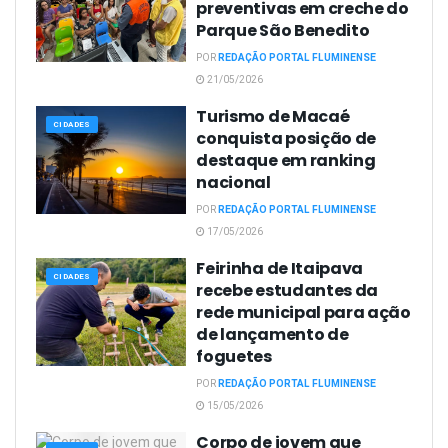
preventivas em creche do
Parque São Benedito
POR
REDAÇÃO PORTAL FLUMINENSE
21/05/2026
Turismo de Macaé
CIDADES
conquista posição de
destaque em ranking
nacional
POR
REDAÇÃO PORTAL FLUMINENSE
17/05/2026
Feirinha de Itaipava
CIDADES
recebe estudantes da
rede municipal para ação
de lançamento de
foguetes
POR
REDAÇÃO PORTAL FLUMINENSE
15/05/2026
Corpo de jovem que