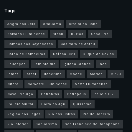
Tags
Angra dos Reis
Araruama
Arraial do Cabo
Baixada Fluminense
Brasil
Búzios
Cabo Frio
Campos dos Goytacazes
Casimiro de Abreu
Corpo de Bombeiros
Defesa Civil
Duque de Caxias
Educação
Feminicídio
Iguaba Grande
Inea
Inmet
Israel
Itaperuna
Macaé
Maricá
MPRJ
Niterói
Noroeste Fluminense
Norte Fluminense
Nova Friburgo
Petrobras
Petrópolis
Polícia Civil
Polícia Militar
Porto do Açu
Quissamã
Região dos Lagos
Rio das Ostras
Rio de Janeiro
Rio Interior
Saquarema
São Francisco de Itabapoana