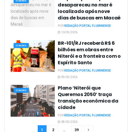
CIDADES
desapareceu no mar é
localizado após nove
dias de buscas em Macaé
POR
REDAÇÃO PORTAL FLUMINENSE
10/05/2026
BR-101/RJ receberá R$ 6
CIDADES
bilhões em obras entre
Niterói e a fronteira com o
Espírito Santo
POR
REDAÇÃO PORTAL FLUMINENSE
09/05/2026
Plano ‘Niterói que
CIDADES
Queremos 2050’ traça
transição econômica da
cidade
POR
REDAÇÃO PORTAL FLUMINENSE
08/05/2026
1
2
…
39