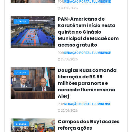
POR
REDAÇÃO PORTAL FLUMINENSE
30/05/2026
PAN-Americano de
CIDADES
Karatê tem início nesta
quinta no Ginásio
Municipal de Macaé com
acesso gratuito
POR
REDAÇÃO PORTAL FLUMINENSE
28/05/2026
Douglas Ruas comanda
CIDADES
liberação de R$ 65
milhões para norte e
noroeste fluminense na
Alerj
POR
REDAÇÃO PORTAL FLUMINENSE
22/05/2026
Campos dos Goytacazes
CIDADES
reforça ações