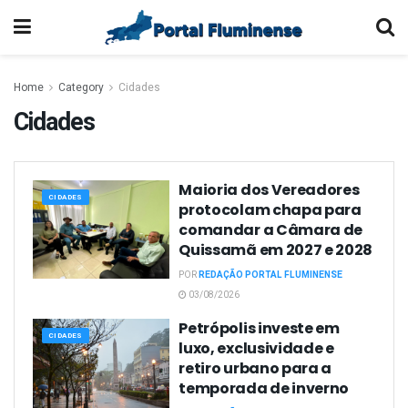
Home
Category
Cidades
Cidades
Maioria dos Vereadores
CIDADES
protocolam chapa para
comandar a Câmara de
Quissamã em 2027 e 2028
POR
REDAÇÃO PORTAL FLUMINENSE
03/08/2026
Petrópolis investe em
CIDADES
luxo, exclusividade e
retiro urbano para a
temporada de inverno