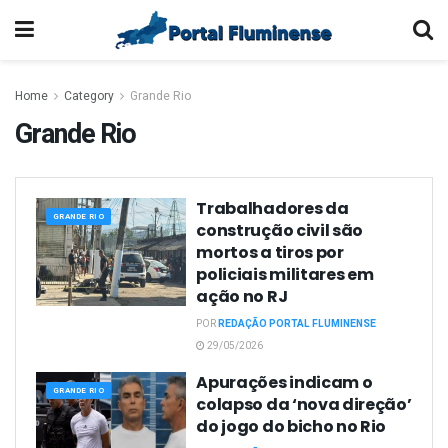
Home
Category
Grande Rio
Grande Rio
Trabalhadores da
GRANDE RIO
construção civil são
mortos a tiros por
policiais militares em
ação no RJ
POR
REDAÇÃO PORTAL FLUMINENSE
29/05/2026
Apurações indicam o
GRANDE RIO
colapso da ‘nova direção’
do jogo do bicho no Rio