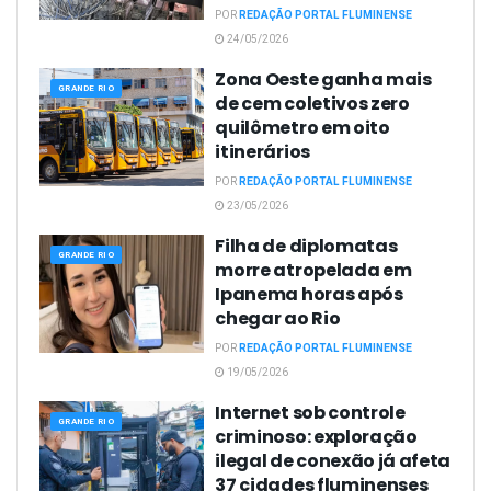
POR
REDAÇÃO PORTAL FLUMINENSE
24/05/2026
Zona Oeste ganha mais
GRANDE RIO
de cem coletivos zero
quilômetro em oito
itinerários
POR
REDAÇÃO PORTAL FLUMINENSE
23/05/2026
Filha de diplomatas
GRANDE RIO
morre atropelada em
Ipanema horas após
chegar ao Rio
POR
REDAÇÃO PORTAL FLUMINENSE
19/05/2026
Internet sob controle
GRANDE RIO
criminoso: exploração
ilegal de conexão já afeta
37 cidades fluminenses