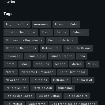
Interior
Tags
Angra dos Reis
Araruama
Arraial do Cabo
Baixada Fluminense
Brasil
Búzios
Cabo Frio
Campos dos Goytacazes
Casimiro de Abreu
Corpo de Bombeiros
Defesa Civil
Duque de Caxias
Educação
Feminicídio
Iguaba Grande
Inea
Inmet
Israel
Itaperuna
Macaé
Maricá
MPRJ
Niterói
Noroeste Fluminense
Norte Fluminense
Nova Friburgo
Petrobras
Petrópolis
Polícia Civil
Polícia Militar
Porto do Açu
Quissamã
Região dos Lagos
Rio das Ostras
Rio de Janeiro
Rio Interior
Saquarema
São Francisco de Itabapoana