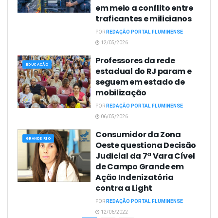
em meio a conflito entre
traficantes e milicianos
POR
REDAÇÃO PORTAL FLUMINENSE
12/05/2026
Professores da rede
EDUCAÇÃO
estadual do RJ param e
seguem em estado de
mobilização
POR
REDAÇÃO PORTAL FLUMINENSE
06/05/2026
Consumidor da Zona
GRANDE RIO
Oeste questiona Decisão
Judicial da 7ª Vara Cível
de Campo Grande em
Ação Indenizatória
contra a Light
POR
REDAÇÃO PORTAL FLUMINENSE
12/06/2022