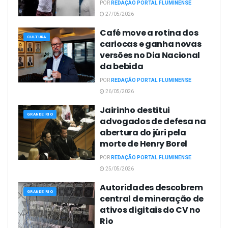
POR
REDAÇÃO PORTAL FLUMINENSE
27/05/2026
Café move a rotina dos
CULTURA
cariocas e ganha novas
versões no Dia Nacional
da bebida
POR
REDAÇÃO PORTAL FLUMINENSE
26/05/2026
Jairinho destitui
GRANDE RIO
advogados de defesa na
abertura do júri pela
morte de Henry Borel
POR
REDAÇÃO PORTAL FLUMINENSE
25/05/2026
Autoridades descobrem
GRANDE RIO
central de mineração de
ativos digitais do CV no
Rio