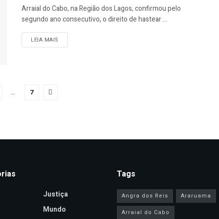
Arraial do Cabo, na Região dos Lagos, confirmou pelo
segundo ano consecutivo, o direito de hastear ...
DETAILS
LEIA MAIS
…
7
rias
Tags
Justiça
Angra dos Reis
Araruama
Mundo
Arraial do Cabo