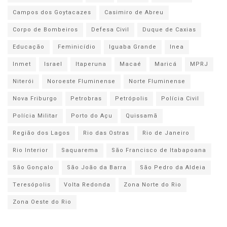
Campos dos Goytacazes
Casimiro de Abreu
Corpo de Bombeiros
Defesa Civil
Duque de Caxias
Educação
Feminicídio
Iguaba Grande
Inea
Inmet
Israel
Itaperuna
Macaé
Maricá
MPRJ
Niterói
Noroeste Fluminense
Norte Fluminense
Nova Friburgo
Petrobras
Petrópolis
Polícia Civil
Polícia Militar
Porto do Açu
Quissamã
Região dos Lagos
Rio das Ostras
Rio de Janeiro
Rio Interior
Saquarema
São Francisco de Itabapoana
São Gonçalo
São João da Barra
São Pedro da Aldeia
Teresópolis
Volta Redonda
Zona Norte do Rio
Zona Oeste do Rio