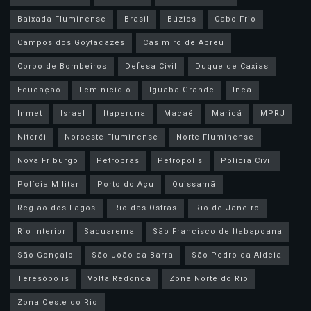
Baixada Fluminense
Brasil
Búzios
Cabo Frio
Campos dos Goytacazes
Casimiro de Abreu
Corpo de Bombeiros
Defesa Civil
Duque de Caxias
Educação
Feminicídio
Iguaba Grande
Inea
Inmet
Israel
Itaperuna
Macaé
Maricá
MPRJ
Niterói
Noroeste Fluminense
Norte Fluminense
Nova Friburgo
Petrobras
Petrópolis
Polícia Civil
Polícia Militar
Porto do Açu
Quissamã
Região dos Lagos
Rio das Ostras
Rio de Janeiro
Rio Interior
Saquarema
São Francisco de Itabapoana
São Gonçalo
São João da Barra
São Pedro da Aldeia
Teresópolis
Volta Redonda
Zona Norte do Rio
Zona Oeste do Rio