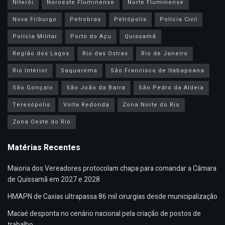
Niterói
Noroeste Fluminense
Norte Fluminense
Nova Friburgo
Petrobras
Petrópolis
Polícia Civil
Polícia Militar
Porto do Açu
Quissamã
Região dos Lagos
Rio das Ostras
Rio de Janeiro
Rio Interior
Saquarema
São Francisco de Itabapoana
São Gonçalo
São João da Barra
São Pedro da Aldeia
Teresópolis
Volta Redonda
Zona Norte do Rio
Zona Oeste do Rio
Matérias Recentes
Maioria dos Vereadores protocolam chapa para comandar a Câmara
de Quissamã em 2027 e 2028
HMAPN de Caxias ultrapassa 86 mil cirurgias desde municipalização
Macaé desponta no cenário nacional pela criação de postos de
trabalho