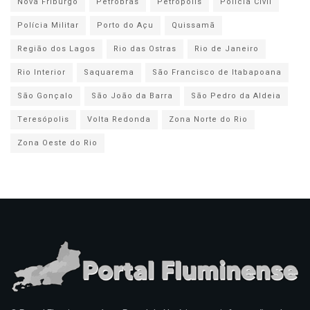
Nova Friburgo
Petrobras
Petrópolis
Polícia Civil
Polícia Militar
Porto do Açu
Quissamã
Região dos Lagos
Rio das Ostras
Rio de Janeiro
Rio Interior
Saquarema
São Francisco de Itabapoana
São Gonçalo
São João da Barra
São Pedro da Aldeia
Teresópolis
Volta Redonda
Zona Norte do Rio
Zona Oeste do Rio