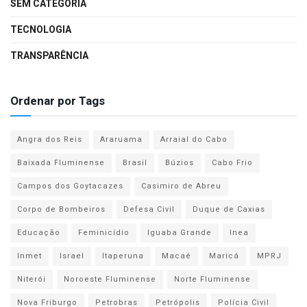
SEM CATEGORIA
TECNOLOGIA
TRANSPARÊNCIA
Ordenar por Tags
Angra dos Reis
Araruama
Arraial do Cabo
Baixada Fluminense
Brasil
Búzios
Cabo Frio
Campos dos Goytacazes
Casimiro de Abreu
Corpo de Bombeiros
Defesa Civil
Duque de Caxias
Educação
Feminicídio
Iguaba Grande
Inea
Inmet
Israel
Itaperuna
Macaé
Maricá
MPRJ
Niterói
Noroeste Fluminense
Norte Fluminense
Nova Friburgo
Petrobras
Petrópolis
Polícia Civil