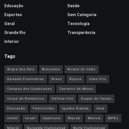
Educação
Saúde
Esportes
Sem Categoria
Geral
Tecnologia
Grande Rio
Transparência
Interior
Tags
Angra dos Reis
Araruama
Arraial do Cabo
Baixada Fluminense
Brasil
Búzios
Cabo Frio
Campos dos Goytacazes
Casimiro de Abreu
Corpo de Bombeiros
Defesa Civil
Duque de Caxias
Educação
Feminicídio
Iguaba Grande
Inea
Inmet
Israel
Itaperuna
Macaé
Maricá
MPRJ
Niterói
Noroeste Fluminense
Norte Fluminense