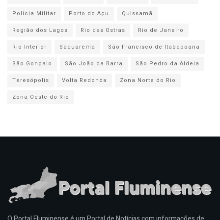
Polícia Militar
Porto do Açu
Quissamã
Região dos Lagos
Rio das Ostras
Rio de Janeiro
Rio Interior
Saquarema
São Francisco de Itabapoana
São Gonçalo
São João da Barra
São Pedro da Aldeia
Teresópolis
Volta Redonda
Zona Norte do Rio
Zona Oeste do Rio
O Portal Fluminense é um Portal de Notícias com informações de