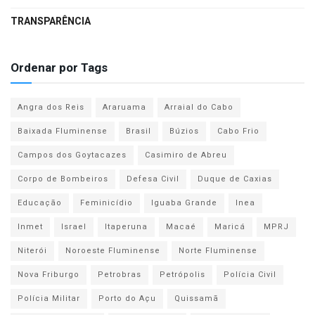
TRANSPARÊNCIA
Ordenar por Tags
Angra dos Reis
Araruama
Arraial do Cabo
Baixada Fluminense
Brasil
Búzios
Cabo Frio
Campos dos Goytacazes
Casimiro de Abreu
Corpo de Bombeiros
Defesa Civil
Duque de Caxias
Educação
Feminicídio
Iguaba Grande
Inea
Inmet
Israel
Itaperuna
Macaé
Maricá
MPRJ
Niterói
Noroeste Fluminense
Norte Fluminense
Nova Friburgo
Petrobras
Petrópolis
Polícia Civil
Polícia Militar
Porto do Açu
Quissamã