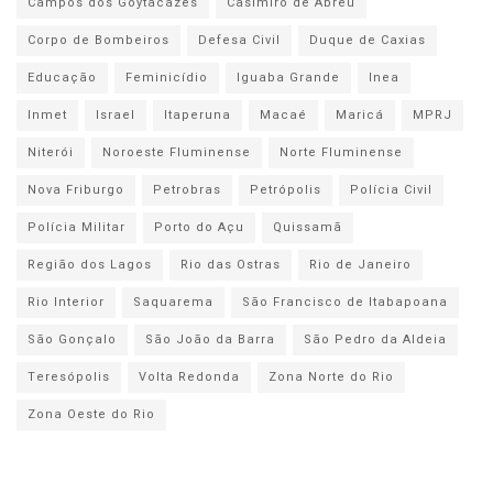
Campos dos Goytacazes
Casimiro de Abreu
Corpo de Bombeiros
Defesa Civil
Duque de Caxias
Educação
Feminicídio
Iguaba Grande
Inea
Inmet
Israel
Itaperuna
Macaé
Maricá
MPRJ
Niterói
Noroeste Fluminense
Norte Fluminense
Nova Friburgo
Petrobras
Petrópolis
Polícia Civil
Polícia Militar
Porto do Açu
Quissamã
Região dos Lagos
Rio das Ostras
Rio de Janeiro
Rio Interior
Saquarema
São Francisco de Itabapoana
São Gonçalo
São João da Barra
São Pedro da Aldeia
Teresópolis
Volta Redonda
Zona Norte do Rio
Zona Oeste do Rio