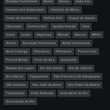
Baixada Fluminense
Brasil
Búzios
Cabo Frio
Campos dos Goytacazes
Casimiro de Abreu
Corpo de Bombeiros
Defesa Civil
Duque de Caxias
Educação
Feminicídio
Iguaba Grande
Inea
Inmet
Israel
Itaperuna
Macaé
Maricá
MPRJ
Niterói
Noroeste Fluminense
Norte Fluminense
Nova Friburgo
Petrobras
Petrópolis
Polícia Civil
Polícia Militar
Porto do Açu
Quissamã
Região dos Lagos
Rio das Ostras
Rio de Janeiro
Rio Interior
Saquarema
São Francisco de Itabapoana
São Gonçalo
São João da Barra
São Pedro da Aldeia
Teresópolis
Volta Redonda
Zona Norte do Rio
Zona Oeste do Rio