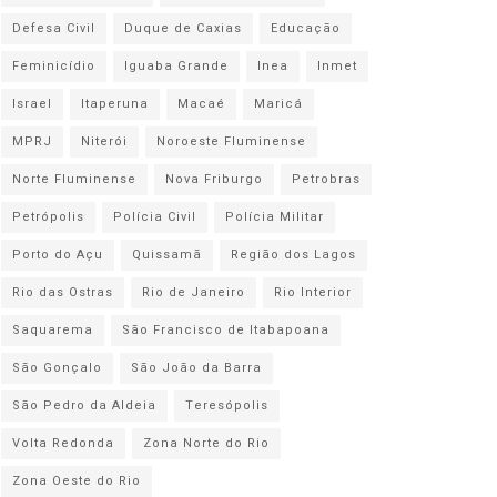
Defesa Civil
Duque de Caxias
Educação
Feminicídio
Iguaba Grande
Inea
Inmet
Israel
Itaperuna
Macaé
Maricá
MPRJ
Niterói
Noroeste Fluminense
Norte Fluminense
Nova Friburgo
Petrobras
Petrópolis
Polícia Civil
Polícia Militar
Porto do Açu
Quissamã
Região dos Lagos
Rio das Ostras
Rio de Janeiro
Rio Interior
Saquarema
São Francisco de Itabapoana
São Gonçalo
São João da Barra
São Pedro da Aldeia
Teresópolis
Volta Redonda
Zona Norte do Rio
Zona Oeste do Rio