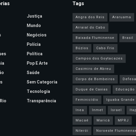
rias
Tags
Justiça
Angra dos Reis
Araruama
Mundo
Arraial do Cabo
s
Negócios
Baixada Fluminense
Brasil
Polícia
Búzios
Cabo Frio
ues
Política
Campos dos Goytacazes
ia
Pop E Arte
Casimiro de Abreu
ão
Saúde
Corpo de Bombeiros
Defesa 
s
Sem Categoria
Duque de Caxias
Educação
Tecnologia
Feminicídio
Iguaba Grande
Rio
Transparência
Inea
Inmet
Israel
Ita
Macaé
Maricá
MPRJ
Niterói
Noroeste Fluminens