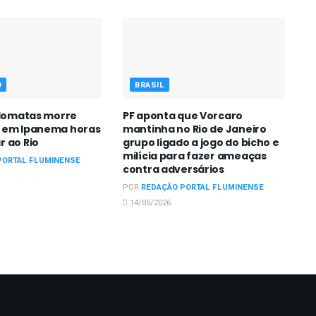
O
BRASIL
plomatas morre
PF aponta que Vorcaro
 em Ipanema horas
mantinha no Rio de Janeiro
r ao Rio
grupo ligado a jogo do bicho e
milícia para fazer ameaças
PORTAL FLUMINENSE
contra adversários
POR
REDAÇÃO PORTAL FLUMINENSE
14/05/2026