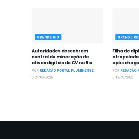
GRANDE RIO
GRANDE RI
Autoridades descobrem
Filha de di
central de mineração de
atropelada
ativos digitais do CV no Rio
após chega
POR
REDAÇÃO PORTAL FLUMINENSE
POR
REDAÇÃO 
24/05/2026
19/05/2026