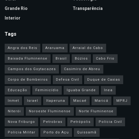
Grande Rio
Transparência
Interior
Tags
Angra dos Reis
Araruama
Arraial do Cabo
Baixada Fluminense
Brasil
Búzios
Cabo Frio
Campos dos Goytacazes
Casimiro de Abreu
Corpo de Bombeiros
Defesa Civil
Duque de Caxias
Educação
Feminicídio
Iguaba Grande
Inea
Inmet
Israel
Itaperuna
Macaé
Maricá
MPRJ
Niterói
Noroeste Fluminense
Norte Fluminense
Nova Friburgo
Petrobras
Petrópolis
Polícia Civil
Polícia Militar
Porto do Açu
Quissamã