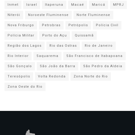
Inmet
Israel
Itaperuna
Macaé
Maricá
MPRJ
Niterói
Noroeste Fluminense
Norte Fluminense
Nova Friburgo
Petrobras
Petrópolis
Polícia Civil
Polícia Militar
Porto do Açu
Quissamã
Região dos Lagos
Rio das Ostras
Rio de Janeiro
Rio Interior
Saquarema
São Francisco de Itabapoana
São Gonçalo
São João da Barra
São Pedro da Aldeia
Teresópolis
Volta Redonda
Zona Norte do Rio
Zona Oeste do Rio