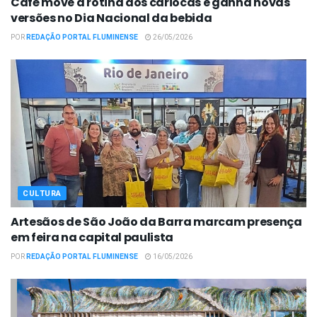
Café move a rotina dos cariocas e ganha novas
versões no Dia Nacional da bebida
POR
REDAÇÃO PORTAL FLUMINENSE
26/05/2026
CULTURA
Artesãos de São João da Barra marcam presença
em feira na capital paulista
POR
REDAÇÃO PORTAL FLUMINENSE
16/05/2026