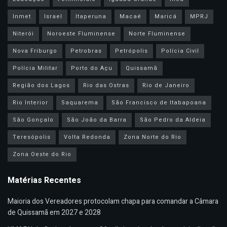
Inmet
Israel
Itaperuna
Macaé
Maricá
MPRJ
Niterói
Noroeste Fluminense
Norte Fluminense
Nova Friburgo
Petrobras
Petrópolis
Polícia Civil
Polícia Militar
Porto do Açu
Quissamã
Região dos Lagos
Rio das Ostras
Rio de Janeiro
Rio Interior
Saquarema
São Francisco de Itabapoana
São Gonçalo
São João da Barra
São Pedro da Aldeia
Teresópolis
Volta Redonda
Zona Norte do Rio
Zona Oeste do Rio
Matérias Recentes
Maioria dos Vereadores protocolam chapa para comandar a Câmara
de Quissamã em 2027 e 2028