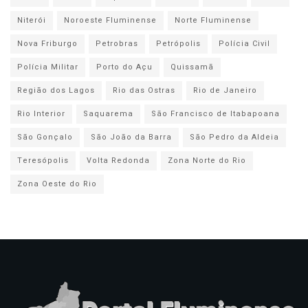
Niterói
Noroeste Fluminense
Norte Fluminense
Nova Friburgo
Petrobras
Petrópolis
Polícia Civil
Polícia Militar
Porto do Açu
Quissamã
Região dos Lagos
Rio das Ostras
Rio de Janeiro
Rio Interior
Saquarema
São Francisco de Itabapoana
São Gonçalo
São João da Barra
São Pedro da Aldeia
Teresópolis
Volta Redonda
Zona Norte do Rio
Zona Oeste do Rio