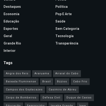
Destaques
Política
Economia
Pop E Arte
Educação
Saúde
Esportes
Sem Categoria
Geral
Tecnologia
Grande Rio
Transparência
Interior
Tags
Angra dos Reis
Araruama
Arraial do Cabo
Baixada Fluminense
Brasil
Búzios
Cabo Frio
Campos dos Goytacazes
Casimiro de Abreu
Corpo de Bombeiros
Defesa Civil
Duque de Caxias
Educação
Feminicídio
Iguaba Grande
Inea