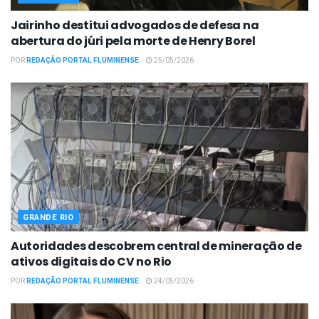
Jairinho destitui advogados de defesa na
abertura do júri pela morte de Henry Borel
POR
REDAÇÃO PORTAL FLUMINENSE
25/05/2026
GRANDE RIO
Autoridades descobrem central de mineração de
ativos digitais do CV no Rio
POR
REDAÇÃO PORTAL FLUMINENSE
24/05/2026