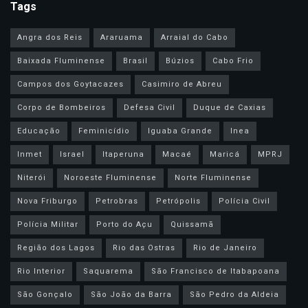
Tags
Angra dos Reis
Araruama
Arraial do Cabo
Baixada Fluminense
Brasil
Búzios
Cabo Frio
Campos dos Goytacazes
Casimiro de Abreu
Corpo de Bombeiros
Defesa Civil
Duque de Caxias
Educação
Feminicídio
Iguaba Grande
Inea
Inmet
Israel
Itaperuna
Macaé
Maricá
MPRJ
Niterói
Noroeste Fluminense
Norte Fluminense
Nova Friburgo
Petrobras
Petrópolis
Polícia Civil
Polícia Militar
Porto do Açu
Quissamã
Região dos Lagos
Rio das Ostras
Rio de Janeiro
Rio Interior
Saquarema
São Francisco de Itabapoana
São Gonçalo
São João da Barra
São Pedro da Aldeia