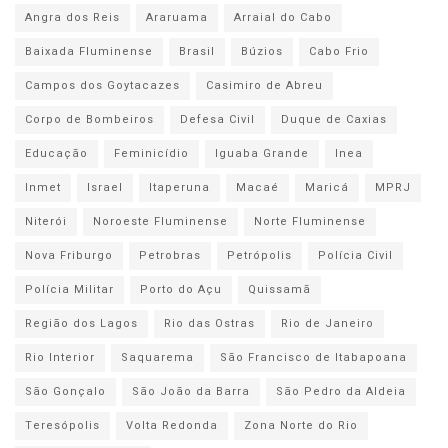
Angra dos Reis
Araruama
Arraial do Cabo
Baixada Fluminense
Brasil
Búzios
Cabo Frio
Campos dos Goytacazes
Casimiro de Abreu
Corpo de Bombeiros
Defesa Civil
Duque de Caxias
Educação
Feminicídio
Iguaba Grande
Inea
Inmet
Israel
Itaperuna
Macaé
Maricá
MPRJ
Niterói
Noroeste Fluminense
Norte Fluminense
Nova Friburgo
Petrobras
Petrópolis
Polícia Civil
Polícia Militar
Porto do Açu
Quissamã
Região dos Lagos
Rio das Ostras
Rio de Janeiro
Rio Interior
Saquarema
São Francisco de Itabapoana
São Gonçalo
São João da Barra
São Pedro da Aldeia
Teresópolis
Volta Redonda
Zona Norte do Rio