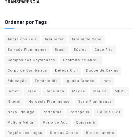
TRANSPARÊNCIA
Ordenar por Tags
Angra dos Reis
Araruama
Arraial do Cabo
Baixada Fluminense
Brasil
Búzios
Cabo Frio
Campos dos Goytacazes
Casimiro de Abreu
Corpo de Bombeiros
Defesa Civil
Duque de Caxias
Educação
Feminicídio
Iguaba Grande
Inea
Inmet
Israel
Itaperuna
Macaé
Maricá
MPRJ
Niterói
Noroeste Fluminense
Norte Fluminense
Nova Friburgo
Petrobras
Petrópolis
Polícia Civil
Polícia Militar
Porto do Açu
Quissamã
Região dos Lagos
Rio das Ostras
Rio de Janeiro