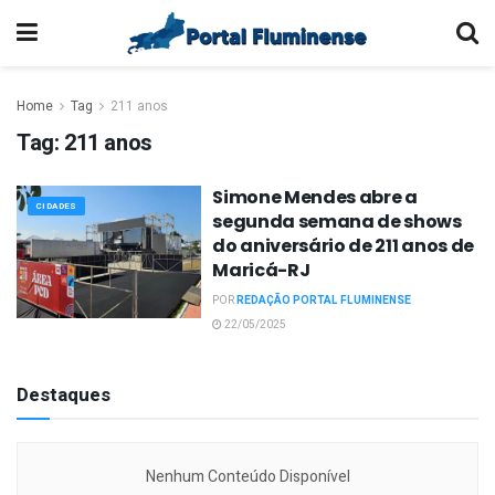
Home
Tag
211 anos
Tag:
211 anos
Simone Mendes abre a
CIDADES
segunda semana de shows
do aniversário de 211 anos de
Maricá-RJ
POR
REDAÇÃO PORTAL FLUMINENSE
22/05/2025
Destaques
Nenhum Conteúdo Disponível