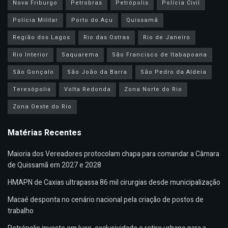
Nova Friburgo
Petrobras
Petrópolis
Polícia Civil
Polícia Militar
Porto do Açu
Quissamã
Região dos Lagos
Rio das Ostras
Rio de Janeiro
Rio Interior
Saquarema
São Francisco de Itabapoana
São Gonçalo
São João da Barra
São Pedro da Aldeia
Teresópolis
Volta Redonda
Zona Norte do Rio
Zona Oeste do Rio
Matérias Recentes
Maioria dos Vereadores protocolam chapa para comandar a Câmara
de Quissamã em 2027 e 2028
HMAPN de Caxias ultrapassa 86 mil cirurgias desde municipalização
Macaé desponta no cenário nacional pela criação de postos de
trabalho