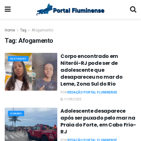
Home
Tag
Afogamento
Tag:
Afogamento
Corpo encontrado em
DESTAQUES
Niterói-RJ pode ser de
adolescente que
desapareceu no mar do
Leme, Zona Sul do Rio
POR
REDAÇÃO PORTAL FLUMINENSE
11/09/2025
Adolescente desaparece
CIDADES
após ser puxado pelo mar na
Praia do Forte, em Cabo Frio-
RJ
POR
REDAÇÃO PORTAL FLUMINENSE