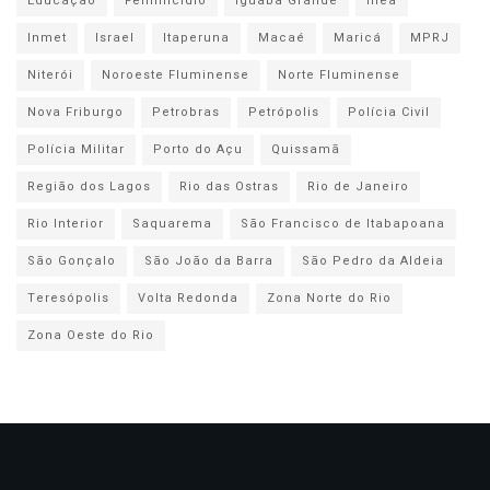
Educação
Feminicídio
Iguaba Grande
Inea
Inmet
Israel
Itaperuna
Macaé
Maricá
MPRJ
Niterói
Noroeste Fluminense
Norte Fluminense
Nova Friburgo
Petrobras
Petrópolis
Polícia Civil
Polícia Militar
Porto do Açu
Quissamã
Região dos Lagos
Rio das Ostras
Rio de Janeiro
Rio Interior
Saquarema
São Francisco de Itabapoana
São Gonçalo
São João da Barra
São Pedro da Aldeia
Teresópolis
Volta Redonda
Zona Norte do Rio
Zona Oeste do Rio