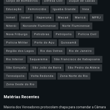
Corpo de Bombeiros
Defesa Civil
Duque de Caxias
Educação
Feminicídio
Iguaba Grande
Inea
Inmet
Israel
Itaperuna
Macaé
Maricá
MPRJ
Niterói
Noroeste Fluminense
Norte Fluminense
Nova Friburgo
Petrobras
Petrópolis
Polícia Civil
Polícia Militar
Porto do Açu
Quissamã
Região dos Lagos
Rio das Ostras
Rio de Janeiro
Rio Interior
Saquarema
São Francisco de Itabapoana
São Gonçalo
São João da Barra
São Pedro da Aldeia
Teresópolis
Volta Redonda
Zona Norte do Rio
Zona Oeste do Rio
Matérias Recentes
Maioria dos Vereadores protocolam chapa para comandar a Câmara