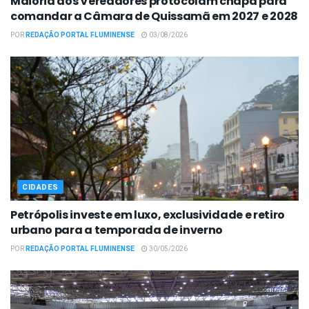
Maioria dos Vereadores protocolam chapa para
comandar a Câmara de Quissamã em 2027 e 2028
POR
REDAÇÃO PORTAL FLUMINENSE
03/08/2026
CIDADES
Petrópolis investe em luxo, exclusividade e retiro
urbano para a temporada de inverno
POR
REDAÇÃO PORTAL FLUMINENSE
30/05/2026