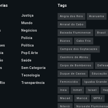
rias
Tags
Justiça
Angra dos Reis
Araruama
Mundo
Arraial do Cabo
s
Negócios
Baixada Fluminense
Brasil
Polícia
Búzios
Cabo Frio
ues
Política
Campos dos Goytacazes
ia
Pop E Arte
Casimiro de Abreu
ão
Saúde
Corpo de Bombeiros
Defesa 
s
Sem Categoria
Duque de Caxias
Educação
Tecnologia
Feminicídio
Iguaba Grande
Rio
Transparência
Inea
Inmet
Israel
Ita
Macaé
Maricá
MPRJ
Niterói
Noroeste Fluminens