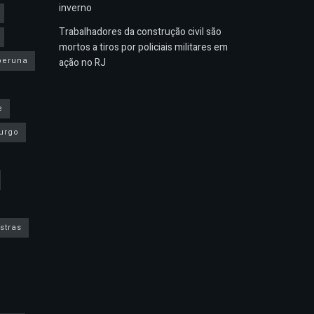
inverno
Trabalhadores da construção civil são
mortos a tiros por policiais militares em
peruna
ação no RJ
e
urgo
stras