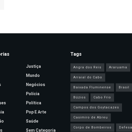
rias
Tags
Justiça
Angra dos Reis
Araruama
Mundo
Arraial do Cabo
s
Negócios
Baixada Fluminense
Brasil
Polícia
Búzios
Cabo Frio
ues
Política
Campos dos Goytacazes
ia
Pop E Arte
Casimiro de Abreu
ão
Saúde
Corpo de Bombeiros
Defesa 
s
Sem Categoria