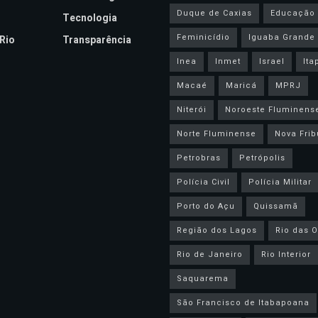
Duque de Caxias
Educação
Tecnologia
Feminicídio
Iguaba Grande
Rio
Transparência
Inea
Inmet
Israel
Ita
Macaé
Maricá
MPRJ
Niterói
Noroeste Fluminens
Norte Fluminense
Nova Frib
Petrobras
Petrópolis
Polícia Civil
Polícia Militar
Porto do Açu
Quissamã
Região dos Lagos
Rio das O
Rio de Janeiro
Rio Interior
Saquarema
São Francisco de Itabapoana