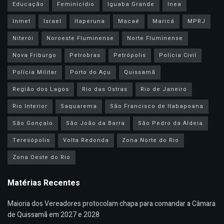
Educação
Feminicídio
Iguaba Grande
Inea
Inmet
Israel
Itaperuna
Macaé
Maricá
MPRJ
Niterói
Noroeste Fluminense
Norte Fluminense
Nova Friburgo
Petrobras
Petrópolis
Polícia Civil
Polícia Militar
Porto do Açu
Quissamã
Região dos Lagos
Rio das Ostras
Rio de Janeiro
Rio Interior
Saquarema
São Francisco de Itabapoana
São Gonçalo
São João da Barra
São Pedro da Aldeia
Teresópolis
Volta Redonda
Zona Norte do Rio
Zona Oeste do Rio
Matérias Recentes
Maioria dos Vereadores protocolam chapa para comandar a Câmara
de Quissamã em 2027 e 2028