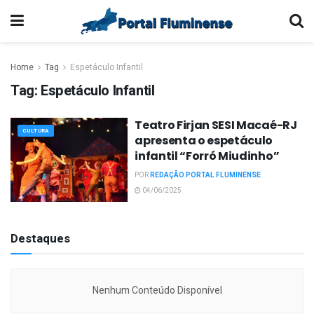
Home
Tag
Espetáculo Infantil
Tag:
Espetáculo Infantil
Teatro Firjan SESI Macaé-RJ
CULTURA
apresenta o espetáculo
infantil “Forró Miudinho”
POR
REDAÇÃO PORTAL FLUMINENSE
04/06/2025
Destaques
Nenhum Conteúdo Disponível