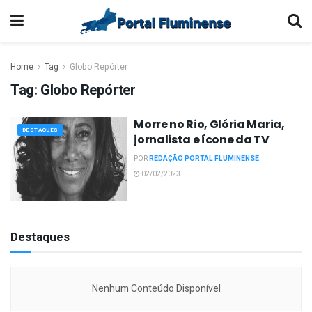
Home
Tag
Globo Repórter
Tag:
Globo Repórter
Morre no Rio, Glória Maria,
DESTAQUES
jornalista e ícone da TV
POR
REDAÇÃO PORTAL FLUMINENSE
02/02/2023
Destaques
Nenhum Conteúdo Disponível