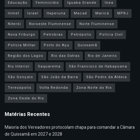
Educação
Feminicídio
Iguaba Grande
Inea
Inmet
Israel
Itaperuna
Macaé
Maricá
MPRJ
Niterói
Noroeste Fluminense
Norte Fluminense
Nova Friburgo
Petrobras
Petrópolis
Polícia Civil
Polícia Militar
Porto do Açu
Quissamã
Região dos Lagos
Rio das Ostras
Rio de Janeiro
Rio Interior
Saquarema
São Francisco de Itabapoana
São Gonçalo
São João da Barra
São Pedro da Aldeia
Teresópolis
Volta Redonda
Zona Norte do Rio
Zona Oeste do Rio
Matérias Recentes
Maioria dos Vereadores protocolam chapa para comandar a Câmara
de Quissamã em 2027 e 2028