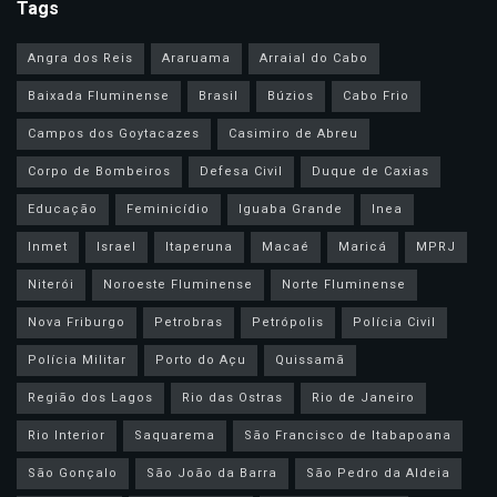
Tags
Angra dos Reis
Araruama
Arraial do Cabo
Baixada Fluminense
Brasil
Búzios
Cabo Frio
Campos dos Goytacazes
Casimiro de Abreu
Corpo de Bombeiros
Defesa Civil
Duque de Caxias
Educação
Feminicídio
Iguaba Grande
Inea
Inmet
Israel
Itaperuna
Macaé
Maricá
MPRJ
Niterói
Noroeste Fluminense
Norte Fluminense
Nova Friburgo
Petrobras
Petrópolis
Polícia Civil
Polícia Militar
Porto do Açu
Quissamã
Região dos Lagos
Rio das Ostras
Rio de Janeiro
Rio Interior
Saquarema
São Francisco de Itabapoana
São Gonçalo
São João da Barra
São Pedro da Aldeia