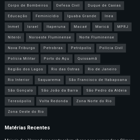
Corpo de Bombeiros
Defesa Civil
Duque de Caxias
Educação
Feminicídio
Iguaba Grande
Inea
Inmet
Israel
Itaperuna
Macaé
Maricá
MPRJ
Niterói
Noroeste Fluminense
Norte Fluminense
Nova Friburgo
Petrobras
Petrópolis
Polícia Civil
Polícia Militar
Porto do Açu
Quissamã
Região dos Lagos
Rio das Ostras
Rio de Janeiro
Rio Interior
Saquarema
São Francisco de Itabapoana
São Gonçalo
São João da Barra
São Pedro da Aldeia
Teresópolis
Volta Redonda
Zona Norte do Rio
Zona Oeste do Rio
Matérias Recentes