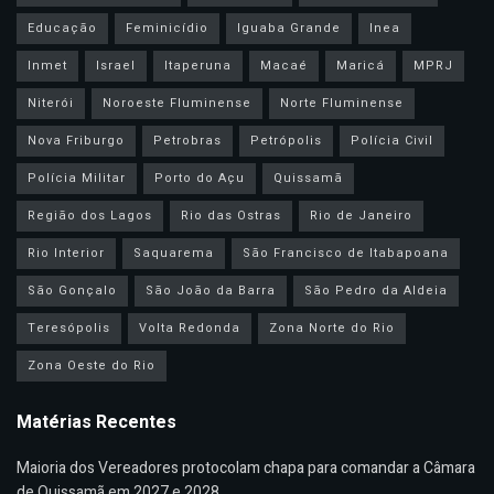
Educação
Feminicídio
Iguaba Grande
Inea
Inmet
Israel
Itaperuna
Macaé
Maricá
MPRJ
Niterói
Noroeste Fluminense
Norte Fluminense
Nova Friburgo
Petrobras
Petrópolis
Polícia Civil
Polícia Militar
Porto do Açu
Quissamã
Região dos Lagos
Rio das Ostras
Rio de Janeiro
Rio Interior
Saquarema
São Francisco de Itabapoana
São Gonçalo
São João da Barra
São Pedro da Aldeia
Teresópolis
Volta Redonda
Zona Norte do Rio
Zona Oeste do Rio
Matérias Recentes
Maioria dos Vereadores protocolam chapa para comandar a Câmara
de Quissamã em 2027 e 2028