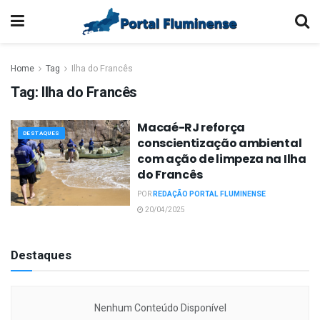
Home
Tag
Ilha do Francês
Tag:
Ilha do Francês
Macaé-RJ reforça
DESTAQUES
conscientização ambiental
com ação de limpeza na Ilha
do Francês
POR
REDAÇÃO PORTAL FLUMINENSE
20/04/2025
Destaques
Nenhum Conteúdo Disponível