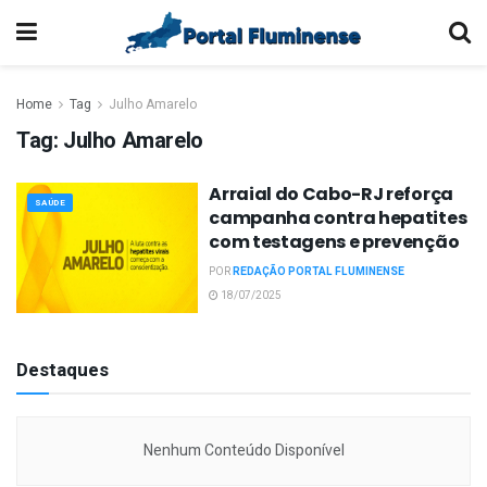
Home
Tag
Julho Amarelo
Tag:
Julho Amarelo
Arraial do Cabo-RJ reforça
SAÚDE
campanha contra hepatites
com testagens e prevenção
POR
REDAÇÃO PORTAL FLUMINENSE
18/07/2025
Destaques
Nenhum Conteúdo Disponível