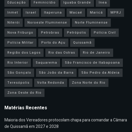
Educação
Feminicídio
Iguaba Grande
Inea
Inmet
Israel
Itaperuna
Macaé
Maricá
MPRJ
Niterói
Noroeste Fluminense
Norte Fluminense
Nova Friburgo
Petrobras
Petrópolis
Polícia Civil
Polícia Militar
Porto do Açu
Quissamã
Região dos Lagos
Rio das Ostras
Rio de Janeiro
Rio Interior
Saquarema
São Francisco de Itabapoana
São Gonçalo
São João da Barra
São Pedro da Aldeia
Teresópolis
Volta Redonda
Zona Norte do Rio
Zona Oeste do Rio
Matérias Recentes
Maioria dos Vereadores protocolam chapa para comandar a Câmara
de Quissamã em 2027 e 2028