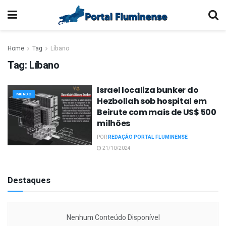
Home
Tag
Líbano
Tag:
Líbano
Israel localiza bunker do
MUNDO
Hezbollah sob hospital em
Beirute com mais de US$ 500
milhões
POR
REDAÇÃO PORTAL FLUMINENSE
21/10/2024
Destaques
Nenhum Conteúdo Disponível