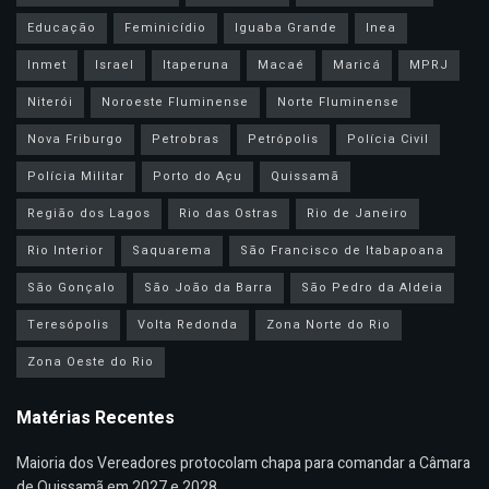
Educação
Feminicídio
Iguaba Grande
Inea
Inmet
Israel
Itaperuna
Macaé
Maricá
MPRJ
Niterói
Noroeste Fluminense
Norte Fluminense
Nova Friburgo
Petrobras
Petrópolis
Polícia Civil
Polícia Militar
Porto do Açu
Quissamã
Região dos Lagos
Rio das Ostras
Rio de Janeiro
Rio Interior
Saquarema
São Francisco de Itabapoana
São Gonçalo
São João da Barra
São Pedro da Aldeia
Teresópolis
Volta Redonda
Zona Norte do Rio
Zona Oeste do Rio
Matérias Recentes
Maioria dos Vereadores protocolam chapa para comandar a Câmara
de Quissamã em 2027 e 2028