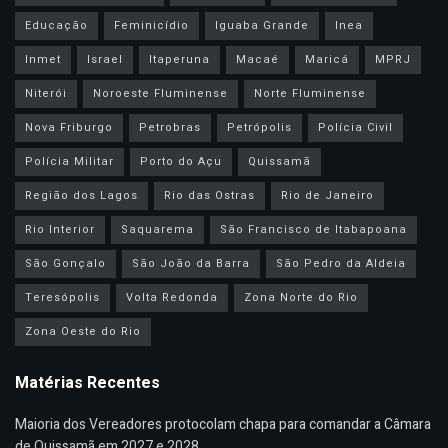
Educação
Feminicídio
Iguaba Grande
Inea
Inmet
Israel
Itaperuna
Macaé
Maricá
MPRJ
Niterói
Noroeste Fluminense
Norte Fluminense
Nova Friburgo
Petrobras
Petrópolis
Polícia Civil
Polícia Militar
Porto do Açu
Quissamã
Região dos Lagos
Rio das Ostras
Rio de Janeiro
Rio Interior
Saquarema
São Francisco de Itabapoana
São Gonçalo
São João da Barra
São Pedro da Aldeia
Teresópolis
Volta Redonda
Zona Norte do Rio
Zona Oeste do Rio
Matérias Recentes
Maioria dos Vereadores protocolam chapa para comandar a Câmara
de Quissamã em 2027 e 2028