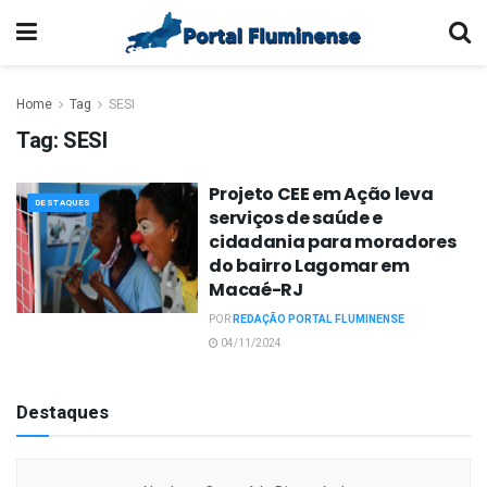
Home
Tag
SESI
Tag:
SESI
Projeto CEE em Ação leva
DESTAQUES
serviços de saúde e
cidadania para moradores
do bairro Lagomar em
Macaé-RJ
POR
REDAÇÃO PORTAL FLUMINENSE
04/11/2024
Destaques