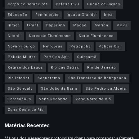
Corpo de Bombeiros
Defesa Civil
Duque de Caxias
Educação
Feminicídio
Iguaba Grande
Inea
Inmet
Israel
Itaperuna
Macaé
Maricá
MPRJ
Niterói
Noroeste Fluminense
Norte Fluminense
Nova Friburgo
Petrobras
Petrópolis
Polícia Civil
Polícia Militar
Porto do Açu
Quissamã
Região dos Lagos
Rio das Ostras
Rio de Janeiro
Rio Interior
Saquarema
São Francisco de Itabapoana
São Gonçalo
São João da Barra
São Pedro da Aldeia
Teresópolis
Volta Redonda
Zona Norte do Rio
Zona Oeste do Rio
Matérias Recentes
Maioria dos Vereadores protocolam chapa para comandar a Câmara