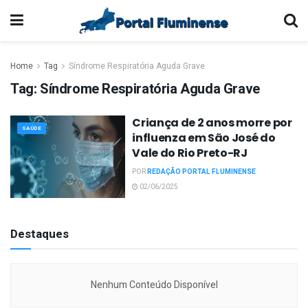
Home
Tag
Síndrome Respiratória Aguda Grave
Tag:
Síndrome Respiratória Aguda Grave
Criança de 2 anos morre por
SAÚDE
influenza em São José do
Vale do Rio Preto-RJ
POR
REDAÇÃO PORTAL FLUMINENSE
02/06/2025
Destaques
Nenhum Conteúdo Disponível