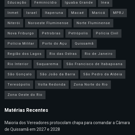
Educação
Feminicídio
Iguaba Grande
Inea
Inmet
Israel
Itaperuna
Macaé
Maricá
MPRJ
Niterói
Noroeste Fluminense
Norte Fluminense
Nova Friburgo
Petrobras
Petrópolis
Polícia Civil
Polícia Militar
Porto do Açu
Quissamã
Região dos Lagos
Rio das Ostras
Rio de Janeiro
Rio Interior
Saquarema
São Francisco de Itabapoana
São Gonçalo
São João da Barra
São Pedro da Aldeia
Teresópolis
Volta Redonda
Zona Norte do Rio
Zona Oeste do Rio
Matérias Recentes
Maioria dos Vereadores protocolam chapa para comandar a Câmara
de Quissamã em 2027 e 2028