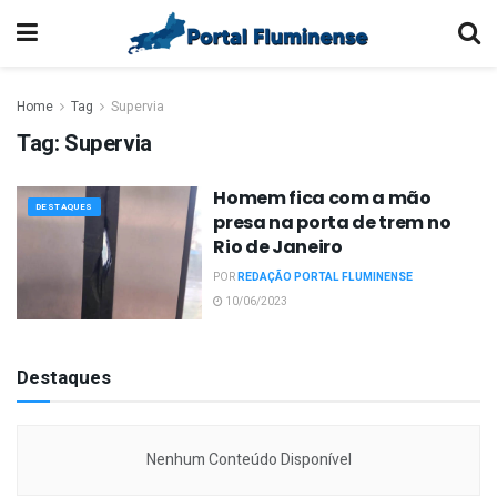
Home
Tag
Supervia
Tag:
Supervia
Homem fica com a mão
DESTAQUES
presa na porta de trem no
Rio de Janeiro
POR
REDAÇÃO PORTAL FLUMINENSE
10/06/2023
Destaques
Nenhum Conteúdo Disponível