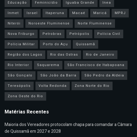
Educação
Feminicídio
Iguaba Grande
Inea
Inmet
Israel
Itaperuna
Macaé
Maricá
MPRJ
Niterói
Noroeste Fluminense
Norte Fluminense
Nova Friburgo
Petrobras
Petrópolis
Polícia Civil
Polícia Militar
Porto do Açu
Quissamã
Região dos Lagos
Rio das Ostras
Rio de Janeiro
Rio Interior
Saquarema
São Francisco de Itabapoana
São Gonçalo
São João da Barra
São Pedro da Aldeia
Teresópolis
Volta Redonda
Zona Norte do Rio
Zona Oeste do Rio
Matérias Recentes
Maioria dos Vereadores protocolam chapa para comandar a Câmara
de Quissamã em 2027 e 2028