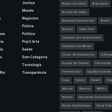
Justiça
Angra dos Reis
Araruama
Mundo
Arraial do Cabo
s
Negócios
Baixada Fluminense
Brasil
Polícia
Búzios
Cabo Frio
ues
Política
Campos dos Goytacazes
ia
Pop E Arte
Casimiro de Abreu
ão
Saúde
Corpo de Bombeiros
Defesa 
s
Sem Categoria
Duque de Caxias
Educação
Tecnologia
Feminicídio
Iguaba Grande
Rio
Transparência
Inea
Inmet
Israel
Ita
Macaé
Maricá
MPRJ
Niterói
Noroeste Fluminens
Norte Fluminense
Nova Frib