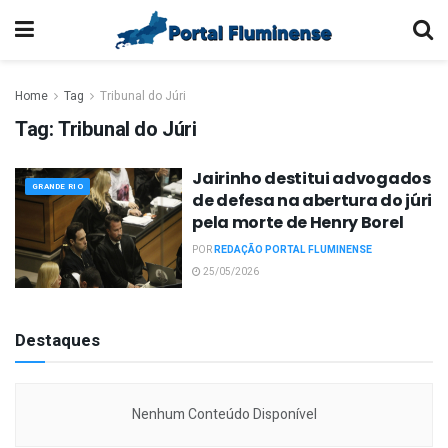
Home
Tag
Tribunal do Júri
Tag:
Tribunal do Júri
Jairinho destitui advogados
GRANDE RIO
de defesa na abertura do júri
pela morte de Henry Borel
POR
REDAÇÃO PORTAL FLUMINENSE
25/05/2026
Destaques
Nenhum Conteúdo Disponível