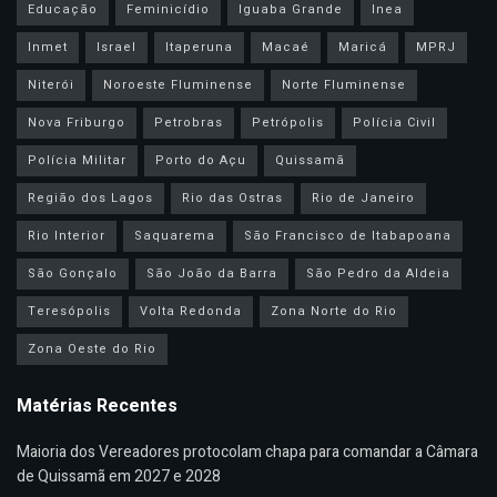
Educação
Feminicídio
Iguaba Grande
Inea
Inmet
Israel
Itaperuna
Macaé
Maricá
MPRJ
Niterói
Noroeste Fluminense
Norte Fluminense
Nova Friburgo
Petrobras
Petrópolis
Polícia Civil
Polícia Militar
Porto do Açu
Quissamã
Região dos Lagos
Rio das Ostras
Rio de Janeiro
Rio Interior
Saquarema
São Francisco de Itabapoana
São Gonçalo
São João da Barra
São Pedro da Aldeia
Teresópolis
Volta Redonda
Zona Norte do Rio
Zona Oeste do Rio
Matérias Recentes
Maioria dos Vereadores protocolam chapa para comandar a Câmara
de Quissamã em 2027 e 2028