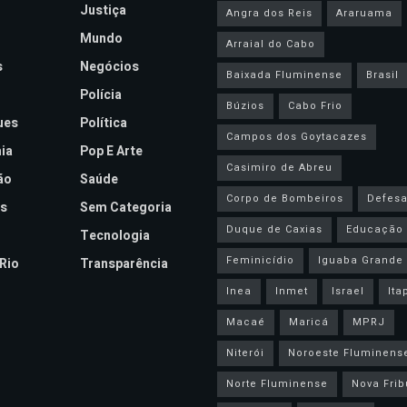
Justiça
Angra dos Reis
Araruama
Mundo
Arraial do Cabo
s
Negócios
Baixada Fluminense
Brasil
Polícia
Búzios
Cabo Frio
ues
Política
Campos dos Goytacazes
ia
Pop E Arte
Casimiro de Abreu
ão
Saúde
Corpo de Bombeiros
Defesa 
s
Sem Categoria
Duque de Caxias
Educação
Tecnologia
Feminicídio
Iguaba Grande
Rio
Transparência
Inea
Inmet
Israel
Ita
Macaé
Maricá
MPRJ
Niterói
Noroeste Fluminens
Norte Fluminense
Nova Frib