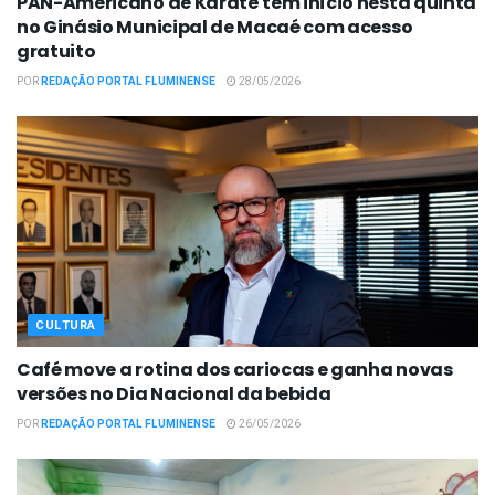
PAN-Americano de Karatê tem início nesta quinta
no Ginásio Municipal de Macaé com acesso
gratuito
POR
REDAÇÃO PORTAL FLUMINENSE
28/05/2026
CULTURA
Café move a rotina dos cariocas e ganha novas
versões no Dia Nacional da bebida
POR
REDAÇÃO PORTAL FLUMINENSE
26/05/2026