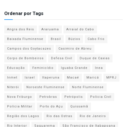
Ordenar por Tags
Angra dos Reis
Araruama
Arraial do Cabo
Baixada Fluminense
Brasil
Búzios
Cabo Frio
Campos dos Goytacazes
Casimiro de Abreu
Corpo de Bombeiros
Defesa Civil
Duque de Caxias
Educação
Feminicídio
Iguaba Grande
Inea
Inmet
Israel
Itaperuna
Macaé
Maricá
MPRJ
Niterói
Noroeste Fluminense
Norte Fluminense
Nova Friburgo
Petrobras
Petrópolis
Polícia Civil
Polícia Militar
Porto do Açu
Quissamã
Região dos Lagos
Rio das Ostras
Rio de Janeiro
Rio Interior
Saquarema
São Francisco de Itabapoana