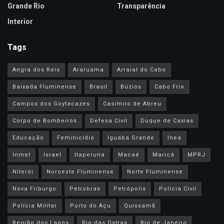
Grande Rio
Transparência
Interior
Tags
Angra dos Reis
Araruama
Arraial do Cabo
Baixada Fluminense
Brasil
Búzios
Cabo Frio
Campos dos Goytacazes
Casimiro de Abreu
Corpo de Bombeiros
Defesa Civil
Duque de Caxias
Educação
Feminicídio
Iguaba Grande
Inea
Inmet
Israel
Itaperuna
Macaé
Maricá
MPRJ
Niterói
Noroeste Fluminense
Norte Fluminense
Nova Friburgo
Petrobras
Petrópolis
Polícia Civil
Polícia Militar
Porto do Açu
Quissamã
Região dos Lagos
Rio das Ostras
Rio de Janeiro