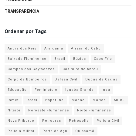
TRANSPARÊNCIA
Ordenar por Tags
Angra dos Reis
Araruama
Arraial do Cabo
Baixada Fluminense
Brasil
Búzios
Cabo Frio
Campos dos Goytacazes
Casimiro de Abreu
Corpo de Bombeiros
Defesa Civil
Duque de Caxias
Educação
Feminicídio
Iguaba Grande
Inea
Inmet
Israel
Itaperuna
Macaé
Maricá
MPRJ
Niterói
Noroeste Fluminense
Norte Fluminense
Nova Friburgo
Petrobras
Petrópolis
Polícia Civil
Polícia Militar
Porto do Açu
Quissamã