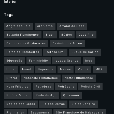
Interior
Tags
Angra dos Reis
Araruama
Arraial do Cabo
Baixada Fluminense
Brasil
Búzios
Cabo Frio
Campos dos Goytacazes
Casimiro de Abreu
Corpo de Bombeiros
Defesa Civil
Duque de Caxias
Educação
Feminicídio
Iguaba Grande
Inea
Inmet
Israel
Itaperuna
Macaé
Maricá
MPRJ
Niterói
Noroeste Fluminense
Norte Fluminense
Nova Friburgo
Petrobras
Petrópolis
Polícia Civil
Polícia Militar
Porto do Açu
Quissamã
Região dos Lagos
Rio das Ostras
Rio de Janeiro
Rio Interior
Saquarema
São Francisco de Itabapoana