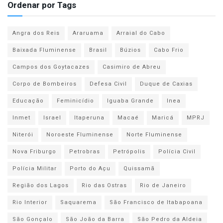
Ordenar por Tags
Angra dos Reis
Araruama
Arraial do Cabo
Baixada Fluminense
Brasil
Búzios
Cabo Frio
Campos dos Goytacazes
Casimiro de Abreu
Corpo de Bombeiros
Defesa Civil
Duque de Caxias
Educação
Feminicídio
Iguaba Grande
Inea
Inmet
Israel
Itaperuna
Macaé
Maricá
MPRJ
Niterói
Noroeste Fluminense
Norte Fluminense
Nova Friburgo
Petrobras
Petrópolis
Polícia Civil
Polícia Militar
Porto do Açu
Quissamã
Região dos Lagos
Rio das Ostras
Rio de Janeiro
Rio Interior
Saquarema
São Francisco de Itabapoana
São Gonçalo
São João da Barra
São Pedro da Aldeia