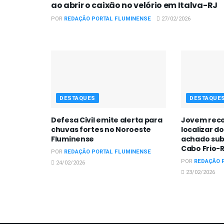
ao abrir o caixão no velório em Italva-RJ
POR
REDAÇÃO PORTAL FLUMINENSE
27/02/2026
DESTAQUES
DESTAQUE
Defesa Civil emite alerta para
Jovem reco
chuvas fortes no Noroeste
localizar d
Fluminense
achado sub
Cabo Frio-
POR
REDAÇÃO PORTAL FLUMINENSE
POR
REDAÇÃO 
24/02/2026
23/02/2026