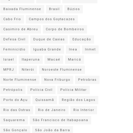
Baixada Fluminense
Brasil
Búzios
Cabo Frio
Campos dos Goytacazes
Casimiro de Abreu
Corpo de Bombeiros
Defesa Civil
Duque de Caxias
Educação
Feminicídio
Iguaba Grande
Inea
Inmet
Israel
Itaperuna
Macaé
Maricá
MPRJ
Niterói
Noroeste Fluminense
Norte Fluminense
Nova Friburgo
Petrobras
Petrópolis
Polícia Civil
Polícia Militar
Porto do Açu
Quissamã
Região dos Lagos
Rio das Ostras
Rio de Janeiro
Rio Interior
Saquarema
São Francisco de Itabapoana
São Gonçalo
São João da Barra