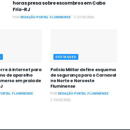
horas presa sobre escombros em Cabo
Frio-RJ
POR
REDAÇÃO PORTAL FLUMINENSE
27/02/2026
S
DESTAQUES
rre à internet para
Polícia Militar define esquema
ono de aparelho
de segurança para o Carnaval
merso em praia de
no Norte e Noroeste
RJ
Fluminense
PORTAL FLUMINENSE
POR
REDAÇÃO PORTAL FLUMINENSE
10/02/2026