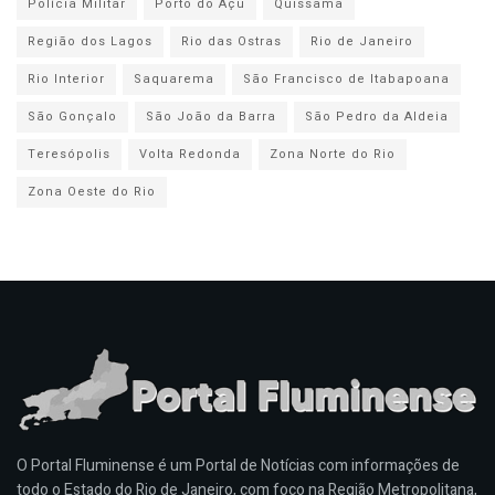
Polícia Militar
Porto do Açu
Quissamã
Região dos Lagos
Rio das Ostras
Rio de Janeiro
Rio Interior
Saquarema
São Francisco de Itabapoana
São Gonçalo
São João da Barra
São Pedro da Aldeia
Teresópolis
Volta Redonda
Zona Norte do Rio
Zona Oeste do Rio
O Portal Fluminense é um Portal de Notícias com informações de
todo o Estado do Rio de Janeiro, com foco na Região Metropolitana,