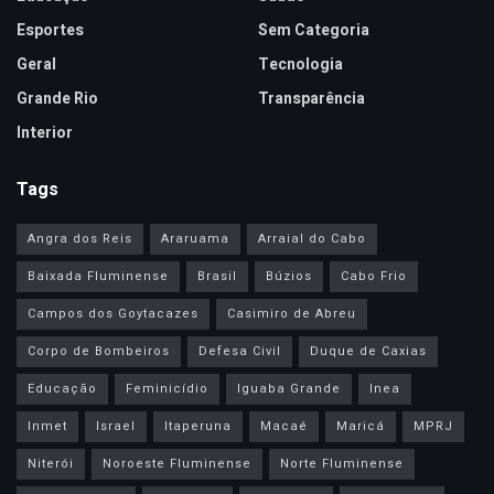
Esportes
Sem Categoria
Geral
Tecnologia
Grande Rio
Transparência
Interior
Tags
Angra dos Reis
Araruama
Arraial do Cabo
Baixada Fluminense
Brasil
Búzios
Cabo Frio
Campos dos Goytacazes
Casimiro de Abreu
Corpo de Bombeiros
Defesa Civil
Duque de Caxias
Educação
Feminicídio
Iguaba Grande
Inea
Inmet
Israel
Itaperuna
Macaé
Maricá
MPRJ
Niterói
Noroeste Fluminense
Norte Fluminense