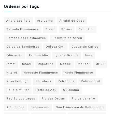
Ordenar por Tags
Angra dos Reis
Araruama
Arraial do Cabo
Baixada Fluminense
Brasil
Búzios
Cabo Frio
Campos dos Goytacazes
Casimiro de Abreu
Corpo de Bombeiros
Defesa Civil
Duque de Caxias
Educação
Feminicídio
Iguaba Grande
Inea
Inmet
Israel
Itaperuna
Macaé
Maricá
MPRJ
Niterói
Noroeste Fluminense
Norte Fluminense
Nova Friburgo
Petrobras
Petrópolis
Polícia Civil
Polícia Militar
Porto do Açu
Quissamã
Região dos Lagos
Rio das Ostras
Rio de Janeiro
Rio Interior
Saquarema
São Francisco de Itabapoana