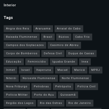
Interior
Tags
Angra dos Reis
Araruama
Arraial do Cabo
Baixada Fluminense
Brasil
Búzios
Cabo Frio
Campos dos Goytacazes
Casimiro de Abreu
Corpo de Bombeiros
Defesa Civil
Duque de Caxias
Educação
Feminicídio
Iguaba Grande
Inea
Inmet
Israel
Itaperuna
Macaé
Maricá
MPRJ
Niterói
Noroeste Fluminense
Norte Fluminense
Nova Friburgo
Petrobras
Petrópolis
Polícia Civil
Polícia Militar
Porto do Açu
Quissamã
Região dos Lagos
Rio das Ostras
Rio de Janeiro