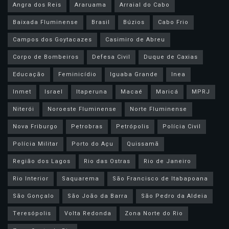
Angra dos Reis
Araruama
Arraial do Cabo
Baixada Fluminense
Brasil
Búzios
Cabo Frio
Campos dos Goytacazes
Casimiro de Abreu
Corpo de Bombeiros
Defesa Civil
Duque de Caxias
Educação
Feminicídio
Iguaba Grande
Inea
Inmet
Israel
Itaperuna
Macaé
Maricá
MPRJ
Niterói
Noroeste Fluminense
Norte Fluminense
Nova Friburgo
Petrobras
Petrópolis
Polícia Civil
Polícia Militar
Porto do Açu
Quissamã
Região dos Lagos
Rio das Ostras
Rio de Janeiro
Rio Interior
Saquarema
São Francisco de Itabapoana
São Gonçalo
São João da Barra
São Pedro da Aldeia
Teresópolis
Volta Redonda
Zona Norte do Rio