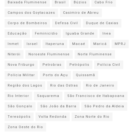
Baixada Fluminense
Brasil
Búzios
Cabo Frio
Campos dos Goytacazes
Casimiro de Abreu
Corpo de Bombeiros
Defesa Civil
Duque de Caxias
Educação
Feminicídio
Iguaba Grande
Inea
Inmet
Israel
Itaperuna
Macaé
Maricá
MPRJ
Niterói
Noroeste Fluminense
Norte Fluminense
Nova Friburgo
Petrobras
Petrópolis
Polícia Civil
Polícia Militar
Porto do Açu
Quissamã
Região dos Lagos
Rio das Ostras
Rio de Janeiro
Rio Interior
Saquarema
São Francisco de Itabapoana
São Gonçalo
São João da Barra
São Pedro da Aldeia
Teresópolis
Volta Redonda
Zona Norte do Rio
Zona Oeste do Rio