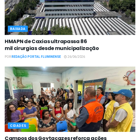
BAIXADA
HMAPN de Caxias ultrapassa 86
mil cirurgias desde municipalização
POR
REDAÇÃO PORTAL FLUMINENSE
26/06/2026
CIDADES
Campos dos Goytacazes reforça ações