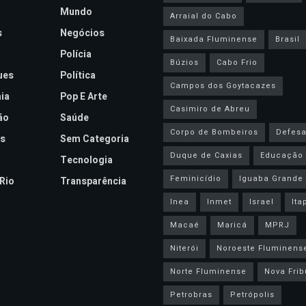
Mundo
Arraial do Cabo
s
Negócios
Baixada Fluminense
Brasil
Polícia
Búzios
Cabo Frio
ues
Política
Campos dos Goytacazes
ia
Pop E Arte
Casimiro de Abreu
ão
Saúde
Corpo de Bombeiros
Defesa 
s
Sem Categoria
Duque de Caxias
Educação
Tecnologia
Feminicídio
Iguaba Grande
Rio
Transparência
Inea
Inmet
Israel
Ita
Macaé
Maricá
MPRJ
Niterói
Noroeste Fluminens
Norte Fluminense
Nova Frib
Petrobras
Petrópolis