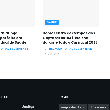
SAÚDE
ras atinge
Hemocentro de Campos dos
perfeita em
Goytacazes-RJ funciona
adual de Saúde
durante todo o Carnaval 2026
PORTAL FLUMINENSE
POR
REDAÇÃO PORTAL FLUMINENSE
15/02/2026
rias
Tags
Justiça
Angra dos Reis
Araruama