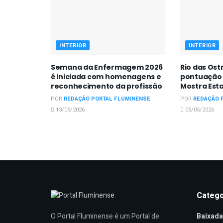
INTERIOR
INTERIOR
Semana da Enfermagem 2026
Rio das Ost
é iniciada com homenagens e
pontuação 
reconhecimento da profissão
Mostra Est
POR
REDAÇÃO PORTAL FLUMINENSE
POR
REDAÇÃO 
13/05/2026
05/05/2026
Catego
Baixada
O Portal Fluminense é um Portal de