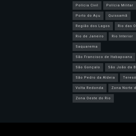
Polícia Civil
Polícia Militar
Porto do Açu
Quissamã
Região dos Lagos
Rio das O
Rio de Janeiro
Rio Interior
Saquarema
São Francisco de Itabapoana
São Gonçalo
São João da B
São Pedro da Aldeia
Teresó
Volta Redonda
Zona Norte d
Zona Oeste do Rio
.