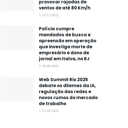
provocar rajadas de
ventos de até 80 Km/h
15/11/2022
Polícia cumpre
mandados de busca e
apreensão em operação
que investiga morte de
empresário e dono de
jornal em Italva, no RJ
18/08/2022
Web Summit Rio 2025
debate os dilemas da IA,
regulação das redes e
novos rumos do mercado
de trabalho
27/04/2025