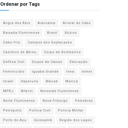
Ordenar por Tags
Angra dos Reis
Araruama
Arraial do Cabo
Baixada Fluminense
Brasil
Búzios
Cabo Frio
Campos dos Goytacazes
Casimiro de Abreu
Corpo de Bombeiros
Defesa Civil
Duque de Caxias
Educação
Feminicídio
Iguaba Grande
Inea
Inmet
Israel
Itaperuna
Macaé
Maricá
MPRJ
Niterói
Noroeste Fluminense
Norte Fluminense
Nova Friburgo
Petrobras
Petrópolis
Polícia Civil
Polícia Militar
Porto do Açu
Quissamã
Região dos Lagos