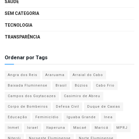
SAÚDE
SEM CATEGORIA
TECNOLOGIA
TRANSPARÊNCIA
Ordenar por Tags
Angra dos Reis
Araruama
Arraial do Cabo
Baixada Fluminense
Brasil
Búzios
Cabo Frio
Campos dos Goytacazes
Casimiro de Abreu
Corpo de Bombeiros
Defesa Civil
Duque de Caxias
Educação
Feminicídio
Iguaba Grande
Inea
Inmet
Israel
Itaperuna
Macaé
Maricá
MPRJ
Niterói
Noroeste Fluminense
Norte Fluminense