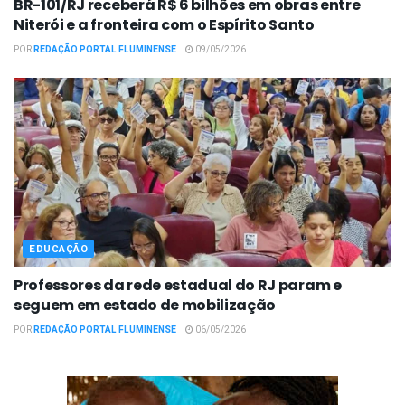
BR-101/RJ receberá R$ 6 bilhões em obras entre
Niterói e a fronteira com o Espírito Santo
POR
REDAÇÃO PORTAL FLUMINENSE
09/05/2026
EDUCAÇÃO
Professores da rede estadual do RJ param e
seguem em estado de mobilização
POR
REDAÇÃO PORTAL FLUMINENSE
06/05/2026