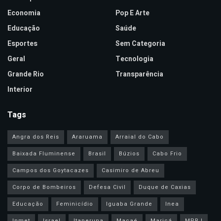
Economia
Pop E Arte
Educação
Saúde
Esportes
Sem Categoria
Geral
Tecnologia
Grande Rio
Transparência
Interior
Tags
Angra dos Reis
Araruama
Arraial do Cabo
Baixada Fluminense
Brasil
Búzios
Cabo Frio
Campos dos Goytacazes
Casimiro de Abreu
Corpo de Bombeiros
Defesa Civil
Duque de Caxias
Educação
Feminicídio
Iguaba Grande
Inea
Inmet
Israel
Itaperuna
Macaé
Maricá
MPRJ