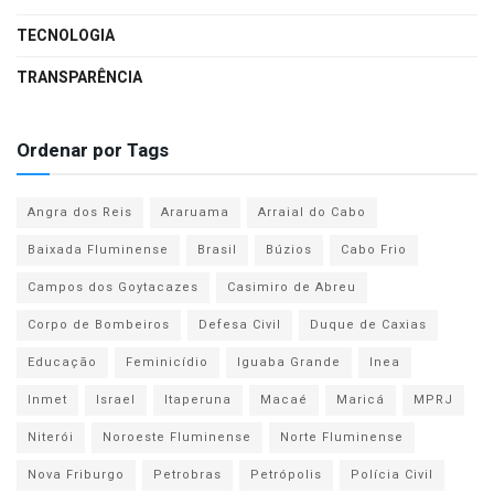
TECNOLOGIA
TRANSPARÊNCIA
Ordenar por Tags
Angra dos Reis
Araruama
Arraial do Cabo
Baixada Fluminense
Brasil
Búzios
Cabo Frio
Campos dos Goytacazes
Casimiro de Abreu
Corpo de Bombeiros
Defesa Civil
Duque de Caxias
Educação
Feminicídio
Iguaba Grande
Inea
Inmet
Israel
Itaperuna
Macaé
Maricá
MPRJ
Niterói
Noroeste Fluminense
Norte Fluminense
Nova Friburgo
Petrobras
Petrópolis
Polícia Civil