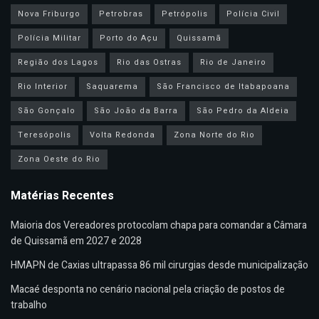
Nova Friburgo
Petrobras
Petrópolis
Polícia Civil
Polícia Militar
Porto do Açu
Quissamã
Região dos Lagos
Rio das Ostras
Rio de Janeiro
Rio Interior
Saquarema
São Francisco de Itabapoana
São Gonçalo
São João da Barra
São Pedro da Aldeia
Teresópolis
Volta Redonda
Zona Norte do Rio
Zona Oeste do Rio
Matérias Recentes
Maioria dos Vereadores protocolam chapa para comandar a Câmara
de Quissamã em 2027 e 2028
HMAPN de Caxias ultrapassa 86 mil cirurgias desde municipalização
Macaé desponta no cenário nacional pela criação de postos de
trabalho