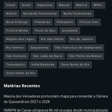
Inmet
Israel
Itaperuna
Macaé
Maricá
MPRJ
Niterói
Noroeste Fluminense
Norte Fluminense
Nova Friburgo
Petrobras
Petrópolis
Polícia Civil
Polícia Militar
Porto do Açu
Quissamã
Região dos Lagos
Rio das Ostras
Rio de Janeiro
Rio Interior
Saquarema
São Francisco de Itabapoana
São Gonçalo
São João da Barra
São Pedro da Aldeia
Teresópolis
Volta Redonda
Zona Norte do Rio
Zona Oeste do Rio
Matérias Recentes
Maioria dos Vereadores protocolam chapa para comandar a Câmara
de Quissamã em 2027 e 2028
HMAPN de Caxias ultrapassa 86 mil cirurgias desde municipalização