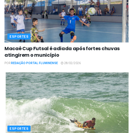
ESPORTES
Macaé Cup Futsal é adiada após fortes chuvas
atingirem o município
POR
REDAÇÃO PORTAL FLUMINENSE
28/02/2026
ESPORTES