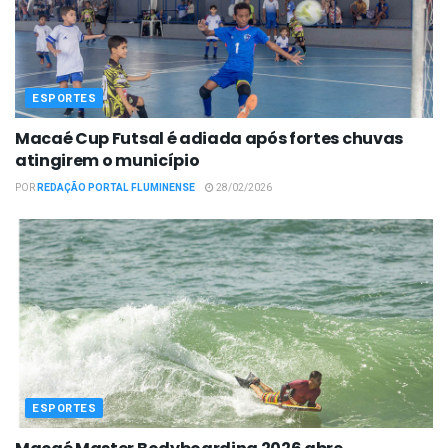
ESPORTES
Macaé Cup Futsal é adiada após fortes chuvas
atingirem o município
POR
REDAÇÃO PORTAL FLUMINENSE
28/02/2026
ESPORTES