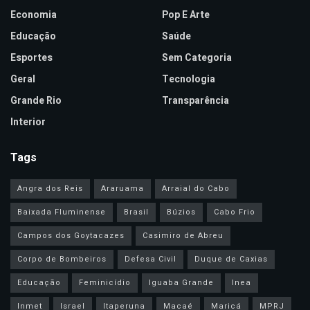
Economia
Pop E Arte
Educação
Saúde
Esportes
Sem Categoria
Geral
Tecnologia
Grande Rio
Transparência
Interior
Tags
Angra dos Reis
Araruama
Arraial do Cabo
Baixada Fluminense
Brasil
Búzios
Cabo Frio
Campos dos Goytacazes
Casimiro de Abreu
Corpo de Bombeiros
Defesa Civil
Duque de Caxias
Educação
Feminicídio
Iguaba Grande
Inea
Inmet
Israel
Itaperuna
Macaé
Maricá
MPRJ