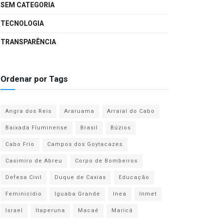
SEM CATEGORIA
TECNOLOGIA
TRANSPARÊNCIA
Ordenar por Tags
Angra dos Reis
Araruama
Arraial do Cabo
Baixada Fluminense
Brasil
Búzios
Cabo Frio
Campos dos Goytacazes
Casimiro de Abreu
Corpo de Bombeiros
Defesa Civil
Duque de Caxias
Educação
Feminicídio
Iguaba Grande
Inea
Inmet
Israel
Itaperuna
Macaé
Maricá