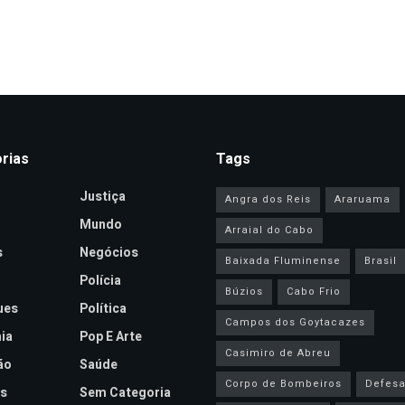
rias
Tags
Justiça
Angra dos Reis
Araruama
Mundo
Arraial do Cabo
s
Negócios
Baixada Fluminense
Brasil
Polícia
Búzios
Cabo Frio
ues
Política
Campos dos Goytacazes
ia
Pop E Arte
Casimiro de Abreu
ão
Saúde
Corpo de Bombeiros
Defesa 
s
Sem Categoria