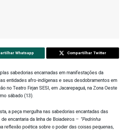
rtilhar Whatsapp
Compartilhar Twitter
tiplas sabedorias encarnadas em manifestações da
s das entidades afro-indígenas e seus desdobramentos em
ão no Teatro Firjan SESI, em Jacarepaguá, na Zona Oeste
ximo sábado (13).
osta, a peça mergulha nas sabedorias encantadas das
 de encantaria da linha de Boiadeiros –
“Pedrinha
a reflexão poética sobre o poder das coisas pequenas,