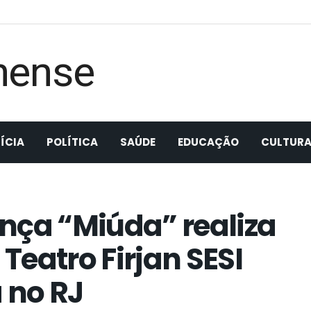
ÍCIA
POLÍTICA
SAÚDE
EDUCAÇÃO
CULTUR
nça “Miúda” realiza
Teatro Firjan SESI
 no RJ