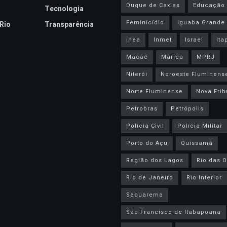
Duque de Caxias
Educação
Tecnologia
Feminicídio
Iguaba Grande
Rio
Transparência
Inea
Inmet
Israel
Ita
Macaé
Maricá
MPRJ
Niterói
Noroeste Fluminens
Norte Fluminense
Nova Frib
Petrobras
Petrópolis
Polícia Civil
Polícia Militar
Porto do Açu
Quissamã
Região dos Lagos
Rio das O
Rio de Janeiro
Rio Interior
Saquarema
São Francisco de Itabapoana