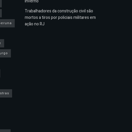
inverno
Trabalhadores da construção civil são
mortos a tiros por policiais militares em
peruna
ação no RJ
e
urgo
stras