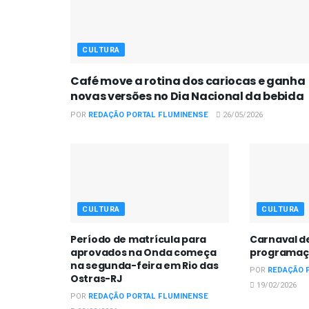
CULTURA
Café move a rotina dos cariocas e ganha
novas versões no Dia Nacional da bebida
POR
REDAÇÃO PORTAL FLUMINENSE
26/05/2026
CULTURA
CULTURA
Período de matrícula para
Carnaval d
aprovados na Onda começa
programaç
na segunda-feira em Rio das
POR
REDAÇÃO 
Ostras-RJ
19/02/2026
POR
REDAÇÃO PORTAL FLUMINENSE