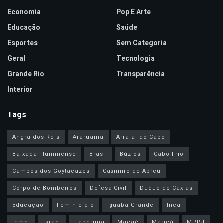
Economia
Pop E Arte
Educação
Saúde
Esportes
Sem Categoria
Geral
Tecnologia
Grande Rio
Transparência
Interior
Tags
Angra dos Reis
Araruama
Arraial do Cabo
Baixada Fluminense
Brasil
Búzios
Cabo Frio
Campos dos Goytacazes
Casimiro de Abreu
Corpo de Bombeiros
Defesa Civil
Duque de Caxias
Educação
Feminicídio
Iguaba Grande
Inea
Inmet
Israel
Itaperuna
Macaé
Maricá
MPRJ