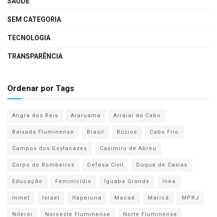
SAÚDE
SEM CATEGORIA
TECNOLOGIA
TRANSPARÊNCIA
Ordenar por Tags
Angra dos Reis
Araruama
Arraial do Cabo
Baixada Fluminense
Brasil
Búzios
Cabo Frio
Campos dos Goytacazes
Casimiro de Abreu
Corpo de Bombeiros
Defesa Civil
Duque de Caxias
Educação
Feminicídio
Iguaba Grande
Inea
Inmet
Israel
Itaperuna
Macaé
Maricá
MPRJ
Niterói
Noroeste Fluminense
Norte Fluminense