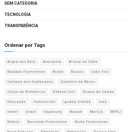
SEM CATEGORIA
TECNOLOGIA
TRANSPARÊNCIA
Ordenar por Tags
Angra dos Reis
Araruama
Arraial do Cabo
Baixada Fluminense
Brasil
Búzios
Cabo Frio
Campos dos Goytacazes
Casimiro de Abreu
Corpo de Bombeiros
Defesa Civil
Duque de Caxias
Educação
Feminicídio
Iguaba Grande
Inea
Inmet
Israel
Itaperuna
Macaé
Maricá
MPRJ
Niterói
Noroeste Fluminense
Norte Fluminense
Nova Friburgo
Petrobras
Petrópolis
Polícia Civil