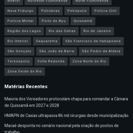
Niterói
Noroeste Fluminense
Norte Fluminense
Nova Friburgo
Petrobras
Petrópolis
Polícia Civil
Polícia Militar
Porto do Açu
Quissamã
Região dos Lagos
Rio das Ostras
Rio de Janeiro
Rio Interior
Saquarema
São Francisco de Itabapoana
São Gonçalo
São João da Barra
São Pedro da Aldeia
Teresópolis
Volta Redonda
Zona Norte do Rio
Zona Oeste do Rio
Matérias Recentes
Maioria dos Vereadores protocolam chapa para comandar a Câmara
de Quissamã em 2027 e 2028
HMAPN de Caxias ultrapassa 86 mil cirurgias desde municipalização
Macaé desponta no cenário nacional pela criação de postos de
trabalho