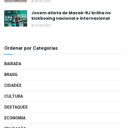
04/07/2023
Jovem atleta de Macaé-RJ brilha no
kickboxing nacional e internacional
25/06/2025
Ordenar por Categorias
BAIXADA
BRASIL
CIDADES
CULTURA
DESTAQUES
ECONOMIA