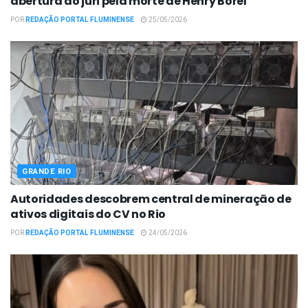
abertura do júri pela morte de Henry Borel
POR
REDAÇÃO PORTAL FLUMINENSE
25/05/2026
GRANDE RIO
Autoridades descobrem central de mineração de
ativos digitais do CV no Rio
POR
REDAÇÃO PORTAL FLUMINENSE
24/05/2026