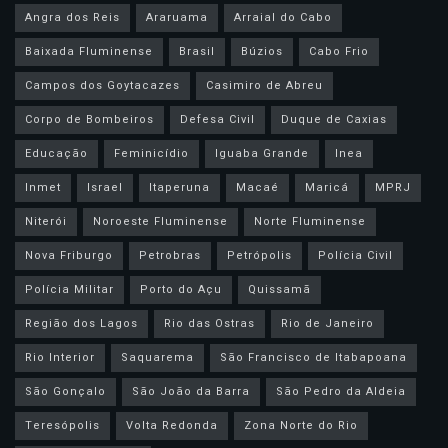
Angra dos Reis
Araruama
Arraial do Cabo
Baixada Fluminense
Brasil
Búzios
Cabo Frio
Campos dos Goytacazes
Casimiro de Abreu
Corpo de Bombeiros
Defesa Civil
Duque de Caxias
Educação
Feminicídio
Iguaba Grande
Inea
Inmet
Israel
Itaperuna
Macaé
Maricá
MPRJ
Niterói
Noroeste Fluminense
Norte Fluminense
Nova Friburgo
Petrobras
Petrópolis
Polícia Civil
Polícia Militar
Porto do Açu
Quissamã
Região dos Lagos
Rio das Ostras
Rio de Janeiro
Rio Interior
Saquarema
São Francisco de Itabapoana
São Gonçalo
São João da Barra
São Pedro da Aldeia
Teresópolis
Volta Redonda
Zona Norte do Rio