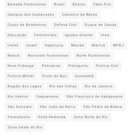
Baixada Fluminense
Brasil
Búzios
Cabo Frio
Campos dos Goytacazes
Casimiro de Abreu
Corpo de Bombeiros
Defesa Civil
Duque de Caxias
Educação
Feminicídio
Iguaba Grande
Inea
Inmet
Israel
Itaperuna
Macaé
Maricá
MPRJ
Niterói
Noroeste Fluminense
Norte Fluminense
Nova Friburgo
Petrobras
Petrópolis
Polícia Civil
Polícia Militar
Porto do Açu
Quissamã
Região dos Lagos
Rio das Ostras
Rio de Janeiro
Rio Interior
Saquarema
São Francisco de Itabapoana
São Gonçalo
São João da Barra
São Pedro da Aldeia
Teresópolis
Volta Redonda
Zona Norte do Rio
Zona Oeste do Rio