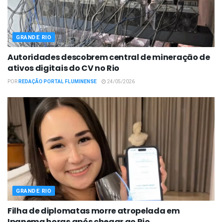
GRANDE RIO
Autoridades descobrem central de mineração de
ativos digitais do CV no Rio
POR
REDAÇÃO PORTAL FLUMINENSE
24/05/2026
GRANDE RIO
Filha de diplomatas morre atropelada em
Ipanema horas após chegar ao Rio