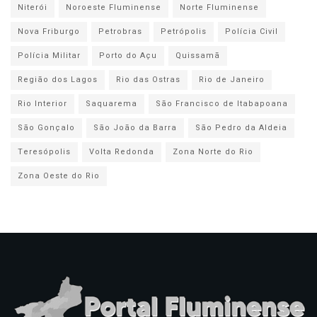
Niterói
Noroeste Fluminense
Norte Fluminense
Nova Friburgo
Petrobras
Petrópolis
Polícia Civil
Polícia Militar
Porto do Açu
Quissamã
Região dos Lagos
Rio das Ostras
Rio de Janeiro
Rio Interior
Saquarema
São Francisco de Itabapoana
São Gonçalo
São João da Barra
São Pedro da Aldeia
Teresópolis
Volta Redonda
Zona Norte do Rio
Zona Oeste do Rio