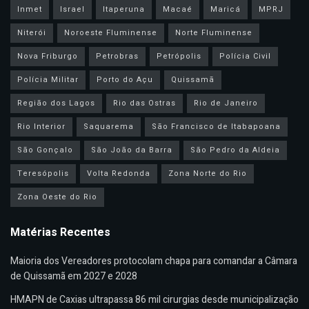
Inmet
Israel
Itaperuna
Macaé
Maricá
MPRJ
Niterói
Noroeste Fluminense
Norte Fluminense
Nova Friburgo
Petrobras
Petrópolis
Polícia Civil
Polícia Militar
Porto do Açu
Quissamã
Região dos Lagos
Rio das Ostras
Rio de Janeiro
Rio Interior
Saquarema
São Francisco de Itabapoana
São Gonçalo
São João da Barra
São Pedro da Aldeia
Teresópolis
Volta Redonda
Zona Norte do Rio
Zona Oeste do Rio
Matérias Recentes
Maioria dos Vereadores protocolam chapa para comandar a Câmara
de Quissamã em 2027 e 2028
HMAPN de Caxias ultrapassa 86 mil cirurgias desde municipalização